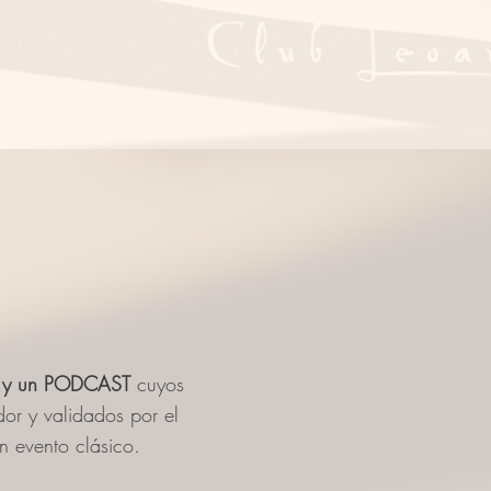
LO y un PODCAST
cuyos
or y validados por el
n evento clásico.