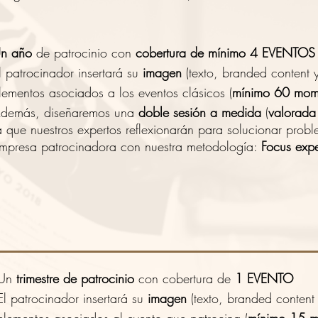
n año
de patrocinio con
cobertura de mínimo 4 EVENTOS
l patrocinador insertará su
imagen
(texto, branded content 
lementos asociados a los eventos clásicos (
mínimo 60 mom
demás, diseñaremos una
doble
sesión a medida
(
valorada
a que nuestros expertos reflexionarán para solucionar prob
mpresa patrocinadora con nuestra metodología:
Focus expe
Un
trimestre de patrocinio
con cobertura de
1 EVENTO
El patrocinador insertará su
imagen
(texto, branded content