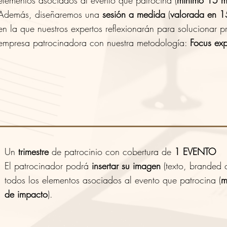
elementos asociados al evento que patrocina (
mínimo 15 m
Además, diseñaremos una
sesión a medida
(
valorada en 1
en la que nuestros expertos reflexionarán para solucionar 
empresa patrocinadora con nuestra metodología:
Focus exp
Un
trimestre
de patrocinio con cobertura de
1 EVENTO
El patrocinador podrá
insertar su imagen
(texto, branded 
todos los elementos asociados al evento que patrocina (
m
de impacto
).