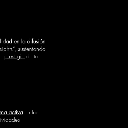
ilidad
en la difusión
-sights”, sustentando
el
prestigio
de tu
rma activa
en los
tividades