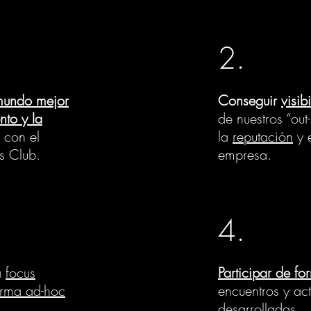
2.
undo mejor
Conseguir
visib
nto y la
de nuestros “out
 con el
la
reputación
y 
s Club.
empresa
.
4.
a
focus
Participar de fo
orma ad-hoc
encuentros y ac
desarrolladas.