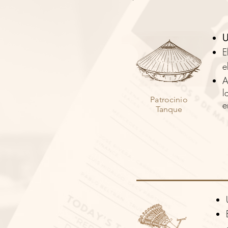
U
E
e
A
l
Patrocinio
e
Tanque