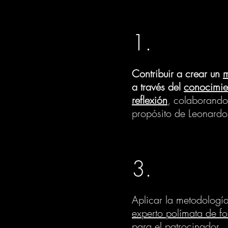
1.
Contribuir a crear un
m
a través del
conocimie
reflexión
, colaborando
propósito de Leonardo
3.
Aplicar la metodologí
experto polímata de f
para el patrocinador.