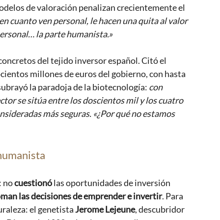
modelos de valoración penalizan crecientemente el 
en cuanto ven personal, le hacen una quita al valor 
ersonal… la parte humanista.»
oncretos del tejido inversor español. Citó el 
cientos millones de euros del gobierno, con hasta 
ubrayó la paradoja de la biotecnología: 
con 
tor se sitúa entre los doscientos mil y los cuatro 
consideradas más seguras. «¿Por qué no estamos 
 humanista 
 no 
cuestionó
 las oportunidades de inversión 
toman las decisiones de emprender e invertir
. Para 
uraleza: el genetista 
Jerome Lejeune
, descubridor 