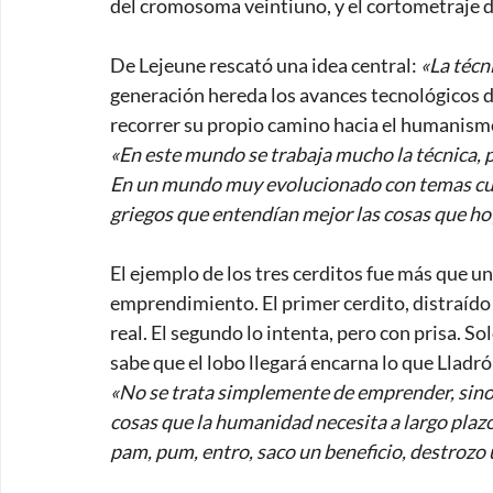
del cromosoma veintiuno, y el cortometraje d
De Lejeune rescató una idea central: 
«La técn
generación hereda los avances tecnológicos d
recorrer su propio camino hacia el humanismo
«En este mundo se trabaja mucho la técnica, p
En un mundo muy evolucionado con temas cuán
griegos que entendían mejor las cosas que ho
El ejemplo de los tres cerditos fue más que u
emprendimiento. El primer cerdito, distraído p
real. El segundo lo intenta, pero con prisa. So
sabe que el lobo llegará encarna lo que Llad
«No se trata simplemente de emprender, sino
cosas que la humanidad necesita a largo pla
pam, pum, entro, saco un beneficio, destrozo