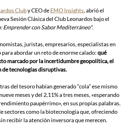
ardos Club
 y CEO de 
EMO Insights
, abrió el 
eva Sesión Clásica del Club Leonardos bajo el 
ro: Emprender con Sabor Mediterráneo"
. 
nomistas, juristas, empresarios, especialistas en 
o para abordar un reto de enorme calado: 
qué 
xto marcado por la incertidumbre geopolítica, el 
n de tecnologías disruptivas.
etras del tesoro habían generado “cola” ese mismo 
 nueve meses y del 2,11% a tres meses, «esperando 
rendimiento paupérrimo», en sus propias palabras. 
 de sectores como la biotecnología que, ofreciendo 
in recibir la atención inversora que merecen.