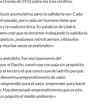
e Disney de 1933 sobre los tres cerditos.
ica es acumulativa, pero la sabiduría no»
. Cada 
el pasado, pero cada ser humano tiene que 
 y la madurez ética. En palabras de Lladró:
ero creo que no estamos trabajando la sabiduría. 
ticos, podíamos retrotraernos a filósofos 
y muchas veces se entienden.» 
na anécdota, fue una taxonomía del 
or el flautín, construye con paja sin propósito 
lo el tercero el que construye de ladrillo porque 
ró denomina emprendimiento de valor:
 emprender para el valor, emprender para hacer 
zo. Hay demasiado emprendimiento que es pim, 
 un poquito el medio ambiente.»