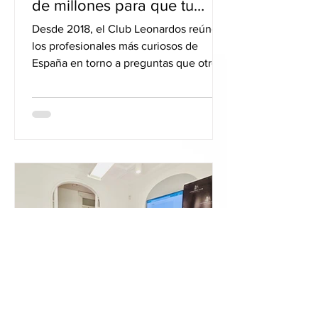
de millones para que tu
empresa no se quede fuera
Desde 2018, el Club Leonardos reúne a
los profesionales más curiosos de
España en torno a preguntas que otros
aún no se atreven a formular. El 3 de
marzo de 2026, bajo la presidencia de
Elena Alfaro y en las instalaciones de
Cosentino City Madrid, la pregunta fue
esta: "¿Está tu negocio preparado para
la cuántica?" España ya ha respondido
con 808 millones de euros hasta 2030.
La pregunta ahora es si tu empresa, sea
del tamaño que sea, va a aprovecharlo.