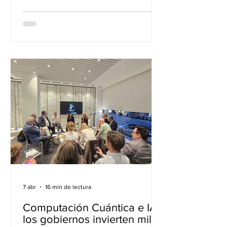
Clásica del Club Leonardos bajo el
título "Valencia, Inversión y Ahorro de
Futuro: Emprender con Sabor
Mediterráneo". El encuentro reunió a
un grupo selecto de economistas,
juristas, empresarios, especialistas en
talento y representantes del sector
financiero para abordar un reto de
enorme calado: qué alternativas de
inversión existen
7 abr
16 min de lectura
Computación Cuántica e IA:
los gobiernos invierten miles